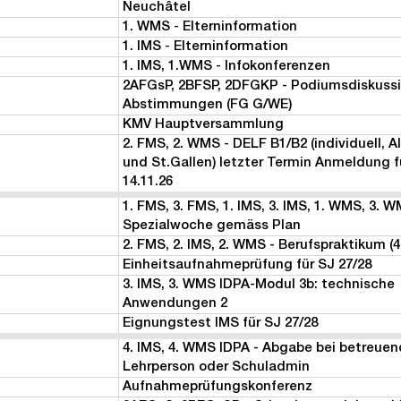
Neuchâtel
1. WMS - Elterninformation
1. IMS - Elterninformation
1. IMS, 1.WMS - Infokonferenzen
2AFGsP, 2BFSP, 2DFGKP - Podiumsdiskussi
Abstimmungen (FG G/WE)
KMV Hauptversammlung
2. FMS, 2. WMS - DELF B1/B2 (individuell, A
und St.Gallen) letzter Termin Anmeldung 
14.11.26
1. FMS, 3. FMS, 1. IMS, 3. IMS, 1. WMS, 3. W
Spezialwoche gemäss Plan
2. FMS, 2. IMS, 2. WMS - Berufspraktikum (
Einheitsaufnahmeprüfung für SJ 27/28
3. IMS, 3. WMS IDPA-Modul 3b: technische
Anwendungen 2
1
Eignungstest IMS für SJ 27/28
4. IMS, 4. WMS IDPA - Abgabe bei betreuen
Lehrperson oder Schuladmin
Aufnahmeprüfungskonferenz