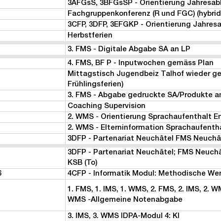
3AFGsS, 3BFGsSP - Orientierung Jahresab
Fachgruppenkonferenz (R und FGC) (hybrid
3CFP, 3DFP, 3EFGKP - Orientierung Jahresa
Herbstferien
3. FMS - Digitale Abgabe SA an LP
4. FMS, BF P - Inputwochen gemäss Plan
Mittagstisch Jugendbeiz Talhof wieder geö
Frühlingsferien)
3. FMS - Abgabe gedruckte SA/Produkte a
Coaching Supervision
2. WMS - Orientierung Sprachaufenthalt E
2. WMS - Elterninformation Sprachaufentha
3DFP - Partenariat Neuchâtel FMS Neuchâ
3DFP - Partenariat Neuchâtel; FMS Neuchâ
KSB (To)
6
4CFP - Informatik Modul: Methodische We
1. FMS, 1. IMS, 1. WMS, 2. FMS, 2. IMS, 2. WM
WMS -Allgemeine Notenabgabe
3. IMS, 3. WMS IDPA-Modul 4: KI