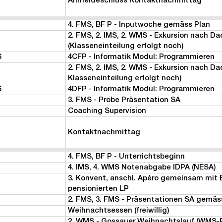
Anmeldeschluss Kontaktnachmittag
4. FMS, BF P - Inputwoche gemäss Plan
2. FMS, 2. IMS, 2. WMS - Exkursion nach D
(Klasseneinteilung erfolgt noch)
6
4CFP - Informatik Modul: Programmieren
2. FMS, 2. IMS, 2. WMS - Exkursion nach Da
Klasseneinteilung erfolgt noch)
6
4DFP - Informatik Modul: Programmieren
3. FMS - Probe Präsentation SA
Coaching Supervision
Kontaktnachmittag
4. FMS, BF P - Unterrichtsbeginn
4. IMS, 4. WMS Notenabgabe IDPA (NESA)
3. Konvent, anschl. Apéro gemeinsam mit 
pensionierten LP
2. FMS, 3. FMS - Präsentationen SA gemäs
Weihnachtsessen (freiwillig)
2. WMS - Gossauer Weihnachtslauf (WMS-P