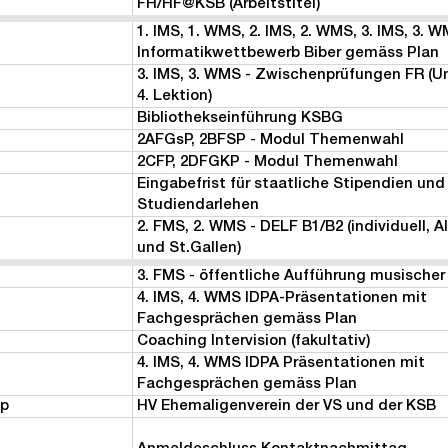
FH/HF@KSB (Arbeitstitel)
1. IMS, 1. WMS, 2. IMS, 2. WMS, 3. IMS, 3. W
Informatikwettbewerb Biber gemäss Plan
3. IMS, 3. WMS - Zwischenprüfungen FR (Un
4. Lektion)
Bibliothekseinführung KSBG
2AFGsP, 2BFSP - Modul Themenwahl
2CFP, 2DFGKP - Modul Themenwahl
Eingabefrist für staatliche Stipendien und
Studiendarlehen
2. FMS, 2. WMS - DELF B1/B2 (individuell, A
und St.Gallen)
3. FMS - öffentliche Aufführung musischer
4. IMS, 4. WMS IDPA-Präsentationen mit
Fachgesprächen gemäss Plan
Coaching Intervision (fakultativ)
4. IMS, 4. WMS IDPA Präsentationen mit
Fachgesprächen gemäss Plan
p
HV Ehemaligenverein der VS und der KSB