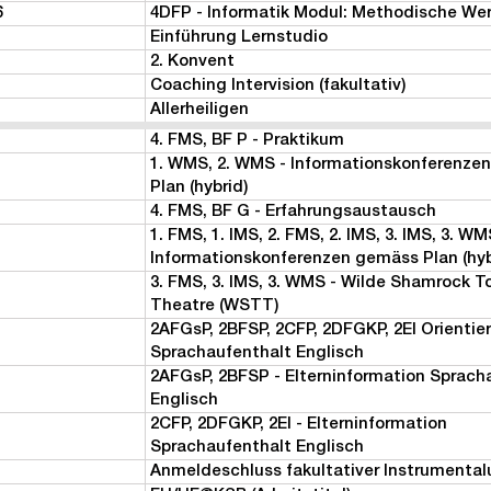
6
4DFP - Informatik Modul: Methodische We
Einführung Lernstudio
2. Konvent
Coaching Intervision (fakultativ)
Allerheiligen
4. FMS, BF P - Praktikum
1. WMS, 2. WMS - Informationskonferenze
Plan (hybrid)
4. FMS, BF G - Erfahrungsaustausch
1. FMS, 1. IMS, 2. FMS, 2. IMS, 3. IMS, 3. WM
Informationskonferenzen gemäss Plan (hyb
3. FMS, 3. IMS, 3. WMS - Wilde Shamrock T
Theatre (WSTT)
2AFGsP, 2BFSP, 2CFP, 2DFGKP, 2EI Orientie
Sprachaufenthalt Englisch
2AFGsP, 2BFSP - Elterninformation Sprach
Englisch
2CFP, 2DFGKP, 2EI - Elterninformation
Sprachaufenthalt Englisch
Anmeldeschluss fakultativer Instrumental