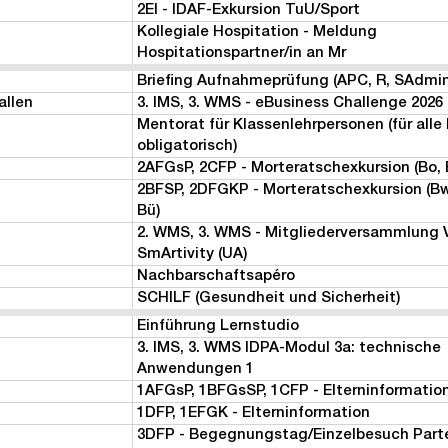
2EI - IDAF-Exkursion TuU/Sport
Kollegiale Hospitation - Meldung
Hospitationspartner/in an Mr
Briefing Aufnahmeprüfung (APC, R, SAdmin
allen
3. IMS, 3. WMS - eBusiness Challenge 2026
Mentorat für Klassenlehrpersonen (für alle
obligatorisch)
2AFGsP, 2CFP - Morteratschexkursion (Bo, 
2BFSP, 2DFGKP - Morteratschexkursion (Bw
Bü)
2. WMS, 3. WMS - Mitgliederversammlung V
SmArtivity (UA)
Nachbarschaftsapéro
SCHILF (Gesundheit und Sicherheit)
Einführung Lernstudio
3. IMS, 3. WMS IDPA-Modul 3a: technische
Anwendungen 1
1AFGsP, 1BFGsSP, 1CFP - Elterninformatio
1DFP, 1EFGK - Elterninformation
3DFP - Begegnungstag/Einzelbesuch Part